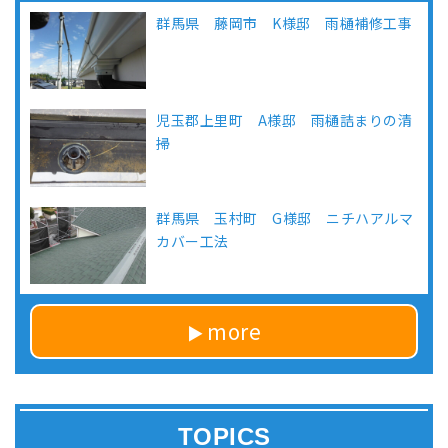
群馬県 藤岡市 K様邸 雨樋補修工事
児玉郡上里町 A様邸 雨樋詰まりの清
掃
群馬県 玉村町 G様邸 ニチハアルマ
カバー工法
more
TOPICS