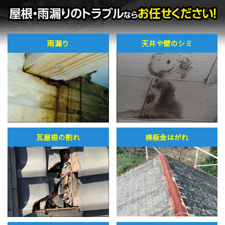
雨漏り
天井や壁のシミ
瓦屋根の割れ
棟板金はがれ