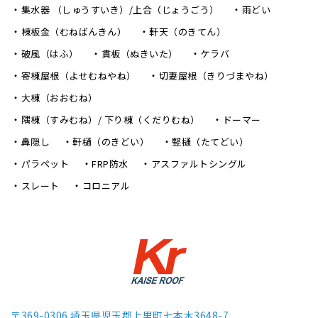
集水器 （しゅうすいき）/上合（じょうごう）
雨どい
棟板金（むねばんきん）
軒天（のきてん）
破風（はふ）
貫板（ぬきいた）
ケラバ
寄棟屋根（よせむねやね）
切妻屋根（きりづまやね）
大棟（おおむね）
隅棟（すみむね）/ 下り棟（くだりむね）
ドーマー
鼻隠し
軒樋（のきどい）
竪樋（たてどい）
パラペット
FRP防水
アスファルトシングル
スレート
コロニアル
〒369-0306 埼玉県児玉郡上里町七本木3648-7