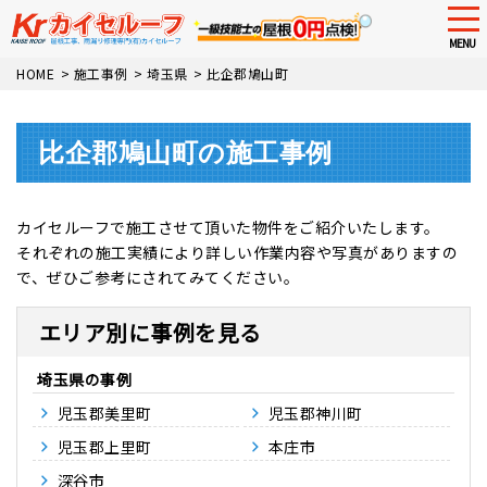
tog
nav
MENU
Skip
HOME
>
施工事例
>
埼玉県
>
比企郡鳩山町
to
main
content
比企郡鳩山町の施工事例
カイセルーフで施工させて頂いた物件をご紹介いたします。
それぞれの施工実績により詳しい作業内容や写真がありますの
で、ぜひご参考にされてみてください。
エリア別に事例を見る
埼玉県
児玉郡美里町
児玉郡神川町
児玉郡上里町
本庄市
深谷市