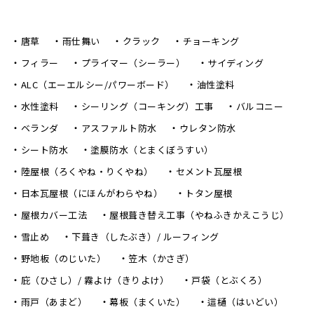
唐草
雨仕舞い
クラック
チョーキング
フィラー
プライマー（シーラー）
サイディング
ALC（エーエルシー/パワーボード）
油性塗料
水性塗料
シーリング（コーキング）工事
バルコニー
ベランダ
アスファルト防水
ウレタン防水
シート防水
塗膜防水（とまくぼうすい）
陸屋根（ろくやね・りくやね）
セメント瓦屋根
日本瓦屋根（にほんがわらやね）
トタン屋根
屋根カバー工法
屋根葺き替え工事（やねふきかえこうじ）
雪止め
下葺き（したぶき）/ ルーフィング
野地板（のじいた）
笠木（かさぎ）
庇（ひさし）/ 霧よけ（きりよけ）
戸袋（とぶくろ）
雨戸（あまど）
幕板（まくいた）
這樋（はいどい）