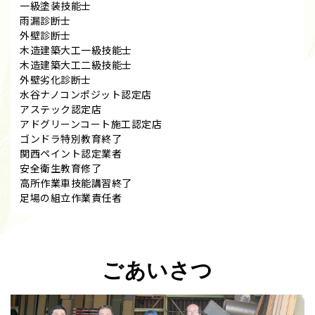
一級塗装技能士
雨漏診断士
外壁診断士
木造建築大工一級技能士
木造建築大工二級技能士
外壁劣化診断士
水谷ナノコンポジット認定店
アステック認定店
アドグリーンコート施工認定店
ゴンドラ特別教育終了
関西ペイント認定業者
安全衛生教育修了
高所作業車技能講習終了
足場の組立作業責任者
ごあいさつ