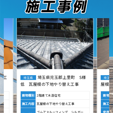
S様
本庄市 Y様邸 スレート
埼玉県
埼玉
屋根葺き替え工事
樋詰
建物種別
2階建て木造住宅
建
施工内容
スレート屋根葺き替え工事
施
ガー
使用材料
ケイミューコロニアルクワッド
使