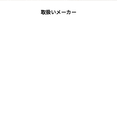
取扱いメーカー
屋根工事、塗装工事の用語集
唐草
雨仕舞い
クラック
チョーキング
フィラー
プライマー（シーラー）
サイディング
ALC（エーエルシー/パワーボード）
油性塗料
水性塗料
シーリング（コーキング）工事
バルコニー