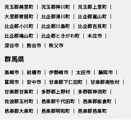
児玉郡美里町
児玉郡神川町
児玉郡上里町
大里郡寄居町
比企郡滑川町
比企郡嵐山町
比企郡小川町
比企郡川島町
比企郡吉見町
比企郡鳩山町
比企郡ときがわ町
本庄市
深谷市
熊谷市
秩父市
群馬県
高崎市
前橋市
伊勢崎市
太田市
藤岡市
富岡市
安中市
甘楽郡下仁田町
甘楽郡南牧村
甘楽郡甘楽町
多野郡上野村
多野郡神流町
佐波郡玉村町
邑楽郡千代田町
邑楽郡板倉町
邑楽郡大泉町
邑楽郡明和町
邑楽郡邑楽町