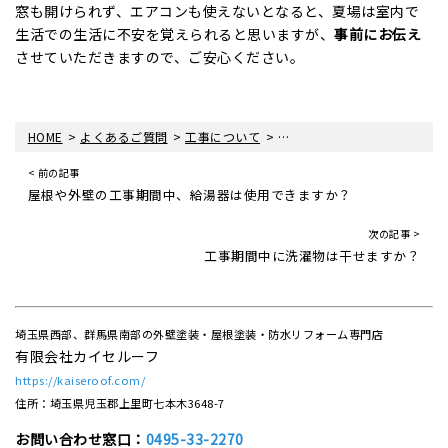
窓も開けられず、エアコンも使えないとなると、夏場は室内で
生活での生活に不安を覚えられると思いますが、
事前にお伝え
させていただきますので、ご安心ください。
>
>
>
HOME
よくあるご質問
工事について
屋根工事期間中、エアコンは
< 前の記事
屋根や外壁の工事期間中、給湯器は使用できますか？
次の記事 >
工事期間中に洗濯物は干せますか？
埼玉県西部、群馬県南部の外壁塗装・屋根塗装・防水リフォーム専門店
有限会社カイセルーフ
https://kaiseroof.com/
住所：埼玉県児玉郡上里町七本木3648-7
お問い合わせ窓口：
0495-33-2270