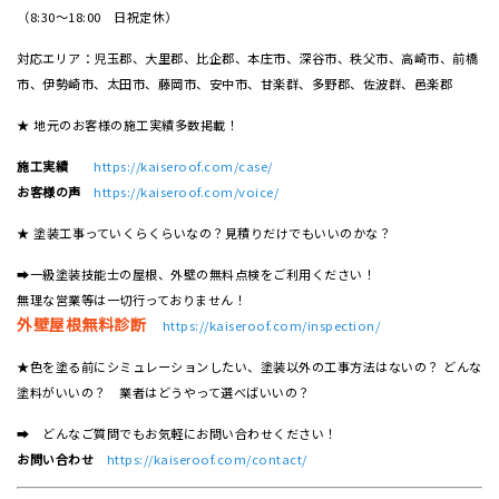
（8:30～18:00 日祝定休）
対応エリア：児玉郡、大里郡、比企郡、本庄市、深谷市、秩父市、高崎市、前橋
市、伊勢崎市、太田市、藤岡市、安中市、甘楽群、多野郡、佐波群、邑楽郡
★ 地元のお客様の施工実績多数掲載！
施工実績
https://kaiseroof.com/case/
お客様の声
https://kaiseroof.com/voice/
★ 塗装工事っていくらくらいなの？見積りだけでもいいのかな？
➡一級塗装技能士の屋根、外壁の無料点検をご利用ください！
無理な営業等は一切行っておりません！
外壁屋根無料診断
https://kaiseroof.com/inspection/
★色を塗る前にシミュレーションしたい、塗装以外の工事方法はないの？ どんな
塗料がいいの？ 業者はどうやって選べばいいの？
➡ どんなご質問でもお気軽にお問い合わせください！
お問い合わせ
https://kaiseroof.com/contact/