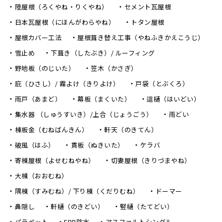
陸屋根（ろくやね・りくやね）
セメント瓦屋根
日本瓦屋根（にほんがわらやね）
トタン屋根
屋根カバー工法
屋根葺き替え工事（やねふきかえこうじ）
雪止め
下葺き（したぶき）/ ルーフィング
野地板（のじいた）
笠木（かさぎ）
庇（ひさし）/ 霧よけ（きりよけ）
戸袋（とぶくろ）
雨戸（あまど）
幕板（まくいた）
這樋（はいどい）
集水器 （しゅうすいき）/上合（じょうごう）
雨どい
棟板金（むねばんきん）
軒天（のきてん）
破風（はふ）
貫板（ぬきいた）
ケラバ
寄棟屋根（よせむねやね）
切妻屋根（きりづまやね）
大棟（おおむね）
隅棟（すみむね）/ 下り棟（くだりむね）
ドーマー
鼻隠し
軒樋（のきどい）
竪樋（たてどい）
パラペット
FRP防水
アスファルトシングル