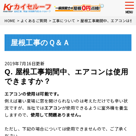
tog
nav
MENU
Skip
HOME
>
よくあるご質問
>
工事について
>
屋根工事期間中、エアコンは使
to
main
content
屋根工事のＱ＆Ａ
2019年7月16日更新
Q. 屋根工事期間中、エアコンは使用
できますか？
エアコンの使用は可能です。
例えば暑い夏場に窓を開けられないのは考えただけでも辛い状
況ですが、当社では
エアコン
が使用できるように室外機を養生
しますので、
使用して問題ありません。
ただし、下記の場合については使用できませんので、ご了承く
ださい。